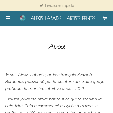
Livraison rapide
Passer
au
ALEXIS LABADIE - ARTISTE PEINTRE
contenu
principal
About
Je suis Alexis Labadie, artiste français vivant à
Bordeaux, passionné par la peinture abstraite que je
pratique de manière intuitive depuis 2010.
J'ai toujours été attiré par tout ce qui touchait à la
créativité. Cela a commencé au lycée à travers le
graffiti qui a été pour moi la première approche de